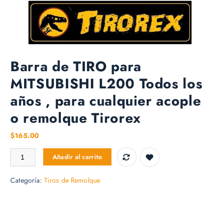
Barra de TIRO para
MITSUBISHI L200 Todos los
años , para cualquier acople
o remolque Tirorex
$
165.00
Barra de TIRO para MITSUBISHI L200 Todos los años , para cualquier
Añadir al carrito
Categoría:
Tiros de Remolque