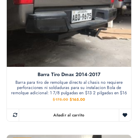
Barra Tiro Dmax 2014-2017
Barra para tiro de remolque directo al chasis no requiere
perforaciones ni soldaduras para su instalacion Bola de
remolque adicional: 1 7/8 pulgadas en $13 2 pilgadas en $16
E
E
$
175.00
$
165.00
l
l
p
p
r
r
Añadir al carrito
e
e
c
c
i
i
o
o
o
a