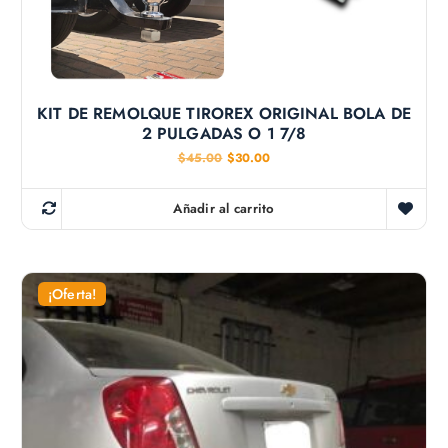
KIT DE REMOLQUE TIROREX ORIGINAL BOLA DE
2 PULGADAS O 1 7/8
E
E
$
45.00
$
30.00
l
l
p
p
r
r
Añadir al carrito
e
e
c
c
i
i
o
o
o
a
r
c
¡Oferta!
i
t
g
u
i
a
n
l
a
e
l
s
e
:
r
$
a
3
:
0