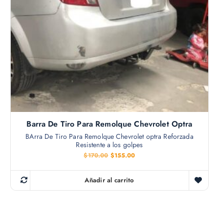
$
.
4
0
5
0
.
.
0
0
.
Barra De Tiro Para Remolque Chevrolet Optra
BArra De Tiro Para Remolque Chevrolet optra Reforzada
Resistente a los golpes
E
E
$
170.00
$
155.00
l
l
p
p
r
r
Añadir al carrito
e
e
c
c
i
i
o
o
o
a