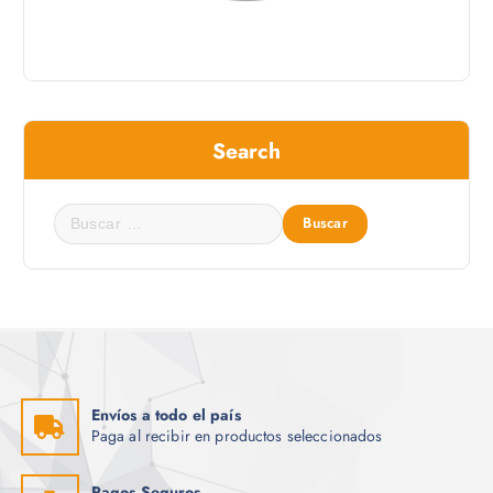
Search
B
u
s
c
a
r
:
Envíos a todo el país
Paga al recibir en productos seleccionados
Pagos Seguros