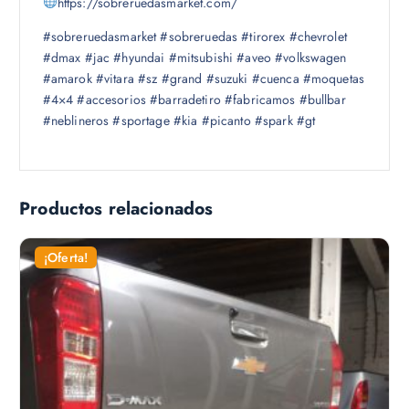
https://sobreruedasmarket.com/
#sobreruedasmarket #sobreruedas #tirorex #chevrolet
#dmax #jac #hyundai #mitsubishi #aveo #volkswagen
#amarok #vitara #sz #grand #suzuki #cuenca #moquetas
#4×4 #accesorios #barradetiro #fabricamos #bullbar
#neblineros #sportage #kia #picanto #spark #gt
Productos relacionados
¡Oferta!